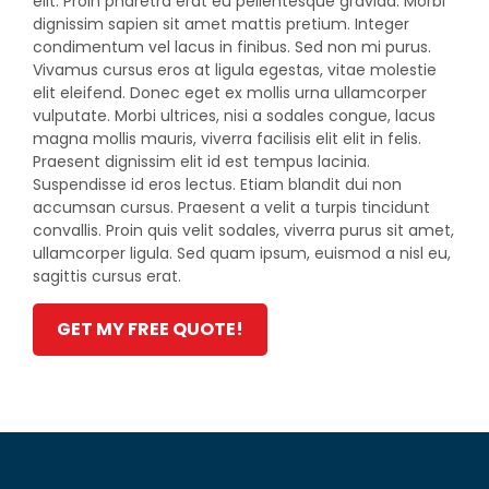
elit. Proin pharetra erat eu pellentesque gravida. Morbi
dignissim sapien sit amet mattis pretium. Integer
condimentum vel lacus in finibus. Sed non mi purus.
Vivamus cursus eros at ligula egestas, vitae molestie
elit eleifend. Donec eget ex mollis urna ullamcorper
vulputate. Morbi ultrices, nisi a sodales congue, lacus
magna mollis mauris, viverra facilisis elit elit in felis.
Praesent dignissim elit id est tempus lacinia.
Suspendisse id eros lectus. Etiam blandit dui non
accumsan cursus. Praesent a velit a turpis tincidunt
convallis. Proin quis velit sodales, viverra purus sit amet,
ullamcorper ligula. Sed quam ipsum, euismod a nisl eu,
sagittis cursus erat.
GET MY FREE QUOTE!